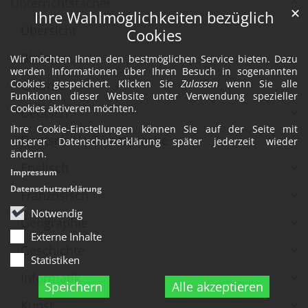
Unterrichtsfächer
✕
Ihre Wahlmöglichkeiten bezüglich
Übersicht
Cookies
Biologie
Wir möchten Ihnen den bestmöglichen Service bieten. Dazu
werden Informationen über Ihren Besuch in sogenannten
Chemie
Cookies gespeichert. Klicken Sie
Zulassen
wenn Sie alle
Funktionen dieser Website unter Verwendung spezieller
Cookies aktiveren möchten.
Deutsch
Ihre Cookie-Einstellungen können Sie auf der Seite mit
Deutsch als Zweitsprache
unserer Datenschutzerklärung später jederzeit wieder
ändern.
Englisch
Impressum
Datenschutzerklärung
Französisch
Notwendig
Geographie
Externe Inhalte
Geschichte
Statistiken
Informatik
Speichern
Alle akzeptieren
Kunst