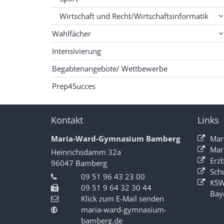
Wirtschaft und Recht/Wirtschaftsinformatik
Wahlfächer
Intensivierung
Begabtenangebote/ Wettbewerbe
Prep4Succes
Kontakt
Links
Maria-Ward-Gymnasium Bamberg
Mar
Mar
Heinrichsdamm 32a
Erz
96047
Bamberg
Sch
09 51 96 43 23 00
KSW
09 51 9 64 32 30 44
Bay
Klick zum E-Mail senden
maria-ward-gymnasium-
bamberg.de