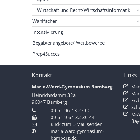
Wirtschaft und Recht/Wirtschaftsinformatik
Wahlfächer
Intensivierung
Begabtenangebote/ Wettbewerbe
Prep4Succes
Kontakt
Links
Maria-Ward-Gymnasium Bamberg
Mar
Mar
Heinrichsdamm 32a
Erz
96047
Bamberg
Sch
09 51 96 43 23 00
KSW
09 51 9 64 32 30 44
Bay
Klick zum E-Mail senden
maria-ward-gymnasium-
bamberg.de