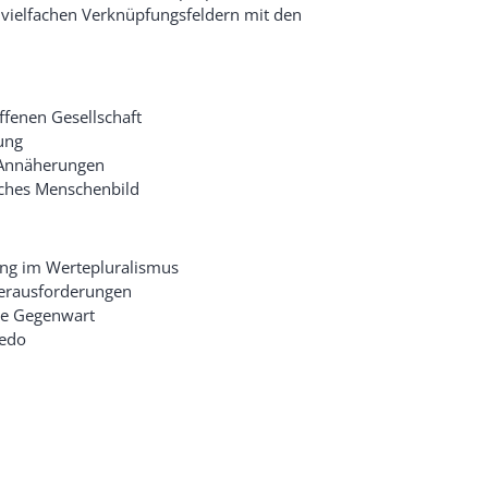
 vielfachen Verknüpfungsfeldern mit den
ffenen Gesellschaft
ung
 Annäherungen
iches Menschenbild
rung im Wertepluralismus
 Herausforderungen
ie Gegenwart
redo