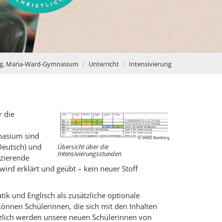
g, Maria-Ward-Gymnasium
Unterricht
Intensivierung
r die
nasium sind
© MWG Bamberg
Deutsch)
und
Übersicht über die
Intensivierungsstunden
nzierende
 wird erklärt und geübt
–
kein neuer Stoff
ik und Englisch als zusätzliche optionale
können
Schülerinnen, die sich mit den Inhalten
tzlich werden unsere neuen Schülerinnen von