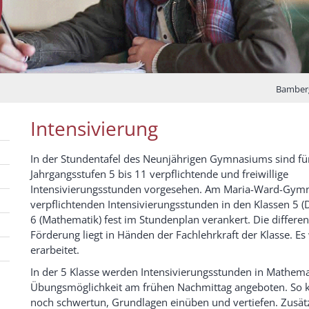
Bamber
Intensivierung
In der Stundentafel des Neunjährigen Gymnasiums sind fü
Jahrgangsstufen 5 bis 11 verpflichtende und freiwillige
Intensivierungsstunden vorgesehen. Am Maria-Ward-Gym
verpflichtenden Intensivierungsstunden in den Klassen 5 (
6 (Mathematik) fest im Stundenplan verankert. Die differe
Förderung liegt in Händen der Fachlehrkraft
der Klasse
. Es
erarbeitet.
In der 5 Klasse werden Intensivierungsstunden in Mathemat
Übungsmöglichkeit am frühen Nachmittag angeboten.
So 
noch schwer
tun
, Grundlagen
einüben und vertiefe
n
. Zusä