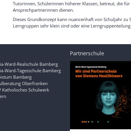
Tutorinnen, Schülerinnen höherer Klassen, betreut, die für
Ansprechpartnerinnen dienen.
Dieses Grundkonzept kann nuancenhaft von Schuljahr zu Sc
L
erngruppen sehr klein sind oder eine Lerngruppenteilung 
Partnerschule
ia-Ward-Realschule Bamberg
ia-Ward-Tagesschule Bamberg
bistum Bamberg
ulberatung Oberfranken
 Katholisches Schulwerk
ern