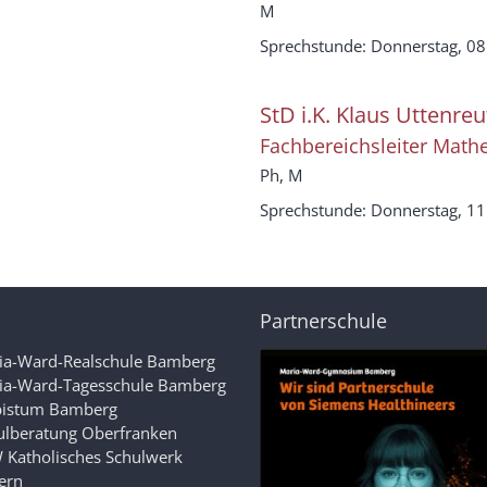
M
Sprechstunde: Donnerstag, 08:
StD i.K.
Klaus
Uttenreu
Fachbereichsleiter Math
Ph, M
Sprechstunde: Donnerstag, 11:
Partnerschule
ia-Ward-Realschule Bamberg
ia-Ward-Tagesschule Bamberg
bistum Bamberg
ulberatung Oberfranken
 Katholisches Schulwerk
ern