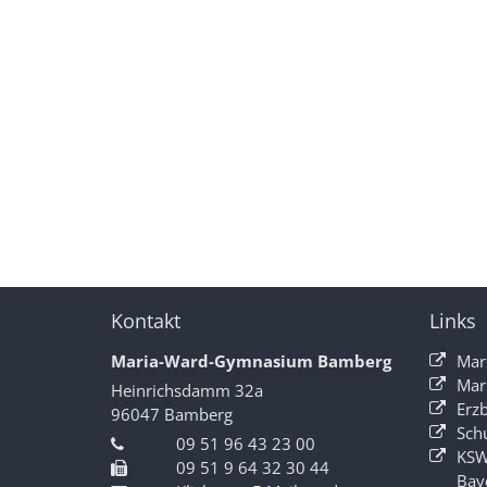
Kontakt
Links
Maria-Ward-Gymnasium Bamberg
Mar
Mar
Heinrichsdamm 32a
Erz
96047
Bamberg
Sch
09 51 96 43 23 00
KSW
09 51 9 64 32 30 44
Bay