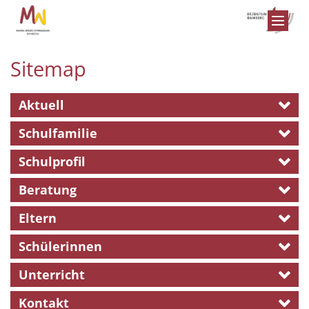
Zum Inhalt springen
Sitemap
Aktuell
Schulfamilie
Schulprofil
Beratung
Eltern
Schülerinnen
Unterricht
Kontakt