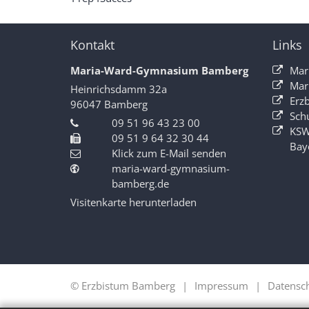
Kontakt
Links
Maria-Ward-Gymnasium Bamberg
Mar
Mar
Heinrichsdamm 32a
Erz
96047
Bamberg
Sch
09 51 96 43 23 00
KSW
09 51 9 64 32 30 44
Bay
Klick zum E-Mail senden
maria-ward-gymnasium-
bamberg.de
Visitenkarte herunterladen
© Erzbistum Bamberg
Impressum
Datensc