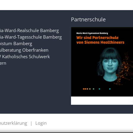
Partnerschule
ia-Ward-Realschule Bamberg
ia-Ward-Tagesschule Bamberg
bistum Bamberg
ulberatung Oberfranken
 Katholisches Schulwerk
ern
hutzerklärung
Login