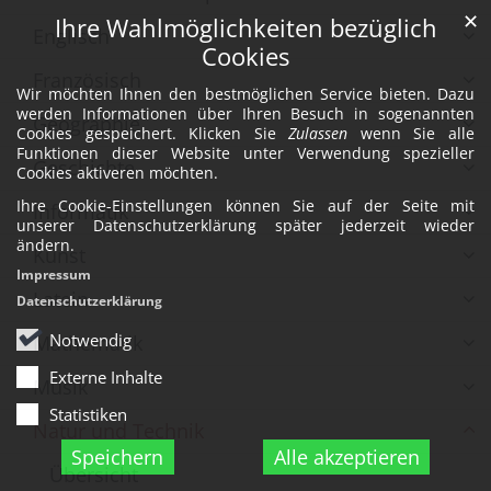
✕
Ihre Wahlmöglichkeiten bezüglich
Englisch
Cookies
Französisch
Wir möchten Ihnen den bestmöglichen Service bieten. Dazu
werden Informationen über Ihren Besuch in sogenannten
Geographie
Cookies gespeichert. Klicken Sie
Zulassen
wenn Sie alle
Funktionen dieser Website unter Verwendung spezieller
Geschichte
Cookies aktiveren möchten.
Ihre Cookie-Einstellungen können Sie auf der Seite mit
Informatik
unserer Datenschutzerklärung später jederzeit wieder
ändern.
Kunst
Impressum
Latein
Datenschutzerklärung
Notwendig
Mathematik
Externe Inhalte
Musik
Statistiken
Natur und Technik
Speichern
Alle akzeptieren
Übersicht