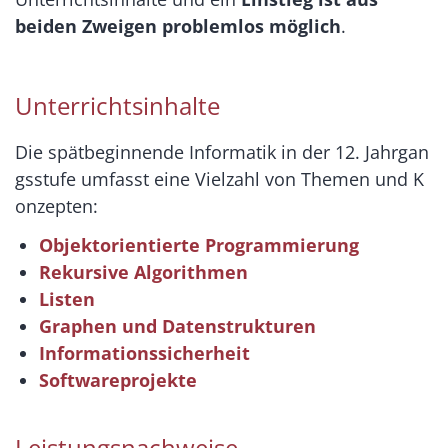
beiden Zweigen problemlos möglich
.
Unterrichtsinhalte
Die
spätbeginnende
Informatik
in
der
12.
Jahrgan
gsstufe
umfasst
eine
Vielzahl
von
Themen
und
K
onzepten:
Objektorientierte
Programmierung
Rekursive
Algorithmen
Listen
Graphen
und
Datenstrukturen
Informationssicherheit
Softwareprojekte
Leistungsnachweise