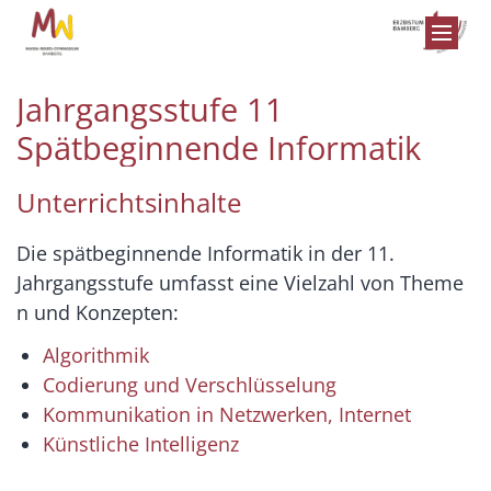
Zum Inhalt springen
Jahrgangsstufe 11
Spätbeginnende Informatik
Unterrichtsinhalte
Die
spätbeginnende
Informatik
in
der
11.
Jahrgangsstufe
umfasst
eine
Vielzahl
von
Theme
n
und
Konzepten:
Algorithmik
Codierung und Verschlüsselung
Kommunikation in Netzwerken, Internet
Künstliche Intelligenz