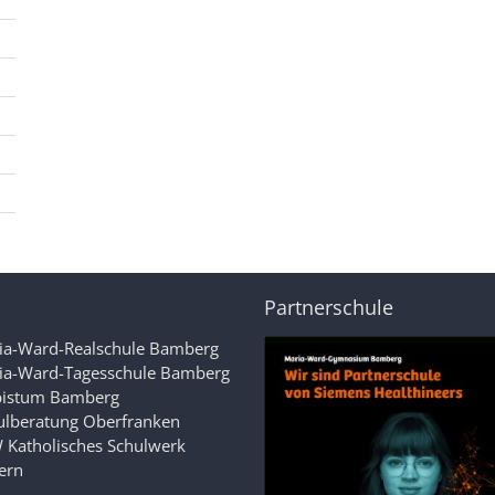
Partnerschule
ia-Ward-Realschule Bamberg
ia-Ward-Tagesschule Bamberg
bistum Bamberg
ulberatung Oberfranken
 Katholisches Schulwerk
ern