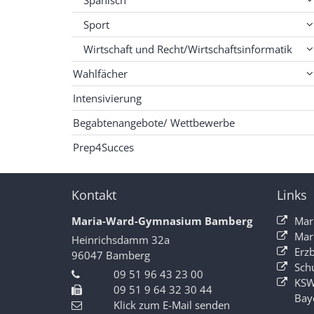
Sport
Wirtschaft und Recht/Wirtschaftsinformatik
Wahlfächer
Intensivierung
Begabtenangebote/ Wettbewerbe
Prep4Succes
Kontakt
Links
Maria-Ward-Gymnasium Bamberg
Mar
Mar
Heinrichsdamm 32a
Erz
96047
Bamberg
Sch
09 51 96 43 23 00
KSW
09 51 9 64 32 30 44
Bay
Klick zum E-Mail senden