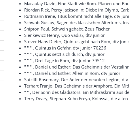
Macaulay David, Eine Stadt wie Rom. Planen und Bau
Riordan Rick, Percy Jackson in: Diebe im Olymp, Carl
Ruttmann Irene, Titus kommt nicht alle Tage, dtv ju
Schwab Gustav, Sagen des klassischen Altertums, Ins
Shipton Paul, Schwein gehabt, Zeus Fischer
Sienkewicz Henry, Quo vadis?, dtv junior
Stöver Hans Dieter, Quintus geht nach Rom, dtv jun
" " " , Quintus in Gefahr, dtv junior 70236
" " " , Quintus setzt sich durch, dtv junior
" " " , Drei Tage in Rom, dtv junior 79512
" " " , Daniel und Esther: Das Geheimnis der Vestalinn
" " " , Daniel und Esther: Allein in Rom, dtv junior
Sutcliff Rosemary, Der Adler der neunten Legion, dtv
Terhart Franjo, Das Geheimnis der Amphore. Ein Mit
" " , Der Sohn des Gladiators. Ein Mithraskrimi aus d
Terry Deary, Stephan-Kühn Freya, Kolossal, die alte