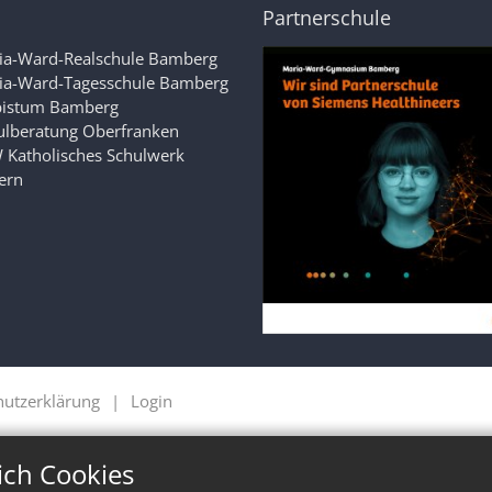
Partnerschule
ia-Ward-Realschule Bamberg
ia-Ward-Tagesschule Bamberg
bistum Bamberg
ulberatung Oberfranken
 Katholisches Schulwerk
ern
hutzerklärung
Login
ich Cookies