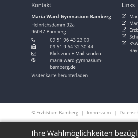
Kontakt
Links
Maria-Ward-Gymnasium Bamberg
Mar
Mar
Heinrichsdamm 32a
Erz
96047
Bamberg
Sch
09 51 96 43 23 00
KSW
09 51 9 64 32 30 44
Bay
Klick zum E-Mail senden
maria-ward-gymnasium-
bamberg.de
Visitenkarte herunterladen
© Erzbistum Bamberg
Impressum
Datensc
Ihre Wahlmöglichkeiten bezügl