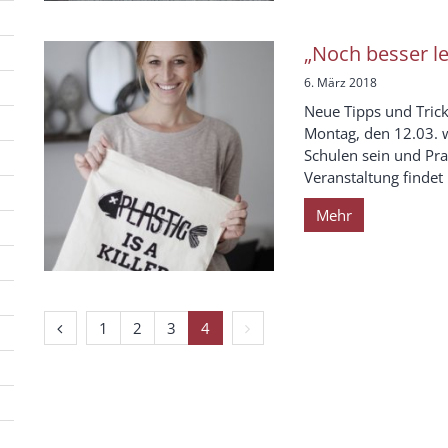
„Noch besser le
6. März 2018
Neue Tipps und Trick
Montag, den 12.03. w
Schulen sein und Prax
Veranstaltung findet 
Mehr
Vorherige Seite
Erste Seite
Nächste Seite
1
2
3
4