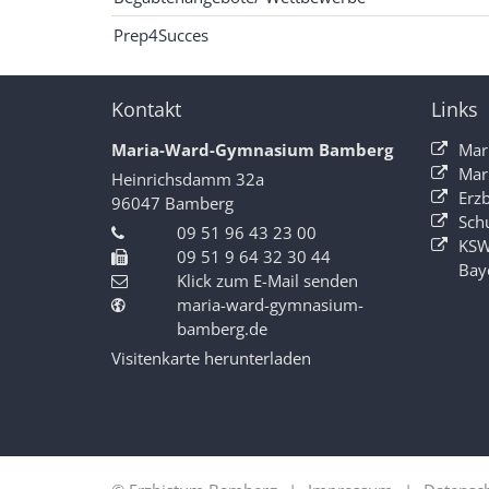
Prep4Succes
Kontakt
Links
Maria-Ward-Gymnasium Bamberg
Mar
Mar
Heinrichsdamm 32a
Erz
96047
Bamberg
Sch
09 51 96 43 23 00
KSW
09 51 9 64 32 30 44
Bay
Klick zum E-Mail senden
maria-ward-gymnasium-
bamberg.de
Visitenkarte herunterladen