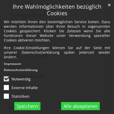
Grundwissenskatalog
✕
Ihre Wahlmöglichkeiten bezüglich
Cookies
Schülerarbeiten
Wir möchten Ihnen den bestmöglichen Service bieten. Dazu
Latein
werden Informationen über Ihren Besuch in sogenannten
Cookies gespeichert. Klicken Sie
Zulassen
wenn Sie alle
Mathematik
Funktionen dieser Website unter Verwendung spezieller
Cookies aktiveren möchten.
Musik
Ihre Cookie-Einstellungen können Sie auf der Seite mit
unserer Datenschutzerklärung später jederzeit wieder
Natur und Technik
ändern.
Impressum
Physik
Datenschutzerklärung
PuG/Sozialkunde
Notwendig
Religion
Externe Inhalte
Spanisch
Statistiken
Speichern
Alle akzeptieren
Sport