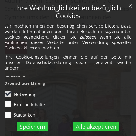
Auch in diesem Schuljahr stellten sich die
✕
Ihre Wahlmöglichkeiten bezüglich
Schülerinnen der zehnten und elften Klassen des
Cookies
Gymnasiums den Herausforderungen des
Wettbewerbs „Econo_me“ der Flossbach von
Wir möchten Ihnen den bestmöglichen Service bieten. Dazu
werden Informationen über Ihren Besuch in sogenannten
Storch Stiftung.
Cookies gespeichert. Klicken Sie
Zulassen
wenn Sie alle
Funktionen dieser Website unter Verwendung spezieller
Mehr
Cookies aktiveren möchten.
Ihre Cookie-Einstellungen können Sie auf der Seite mit
unserer Datenschutzerklärung später jederzeit wieder
ändern.
Impressum
Datenschutzerklärung
Notwendig
Externe Inhalte
Statistiken
Speichern
Alle akzeptieren