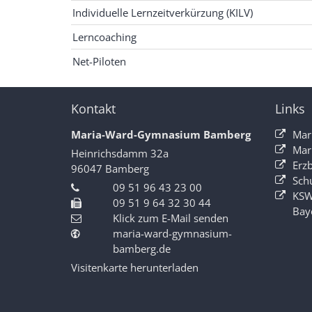
Individuelle Lernzeitverkürzung (KILV)
Lerncoaching
Net-Piloten
Kontakt
Links
Maria-Ward-Gymnasium Bamberg
Mar
Mar
Heinrichsdamm 32a
Erz
96047
Bamberg
Sch
09 51 96 43 23 00
KSW
09 51 9 64 32 30 44
Bay
Klick zum E-Mail senden
maria-ward-gymnasium-
bamberg.de
Visitenkarte herunterladen