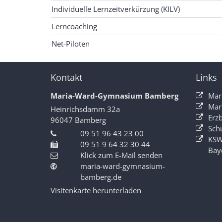
Individuelle Lernzeitverkürzung (KILV)
Lerncoaching
Net-Piloten
Kontakt
Links
Maria-Ward-Gymnasium Bamberg
Mar
Mar
Heinrichsdamm 32a
Erz
96047
Bamberg
Sch
09 51 96 43 23 00
KSW
09 51 9 64 32 30 44
Bay
Klick zum E-Mail senden
maria-ward-gymnasium-
bamberg.de
Visitenkarte herunterladen