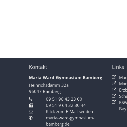
Kontakt
Links
Maria-Ward-Gymnasium Bamberg
Mar
Mar
Heinrichsdamm 32a
Erz
96047
Bamberg
Sch
09 51 96 43 23 00
KSW
09 51 9 64 32 30 44
Bay
Klick zum E-Mail senden
maria-ward-gymnasium-
bamberg.de