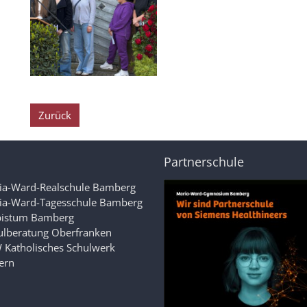
Zurück
Partnerschule
ia-Ward-Realschule Bamberg
ia-Ward-Tagesschule Bamberg
bistum Bamberg
ulberatung Oberfranken
 Katholisches Schulwerk
ern