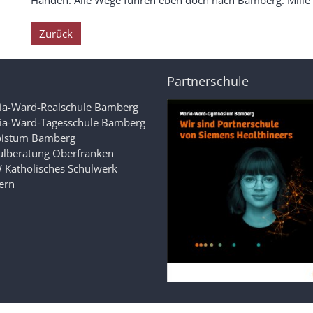
Zurück
Partnerschule
ia-Ward-Realschule Bamberg
ia-Ward-Tagesschule Bamberg
bistum Bamberg
ulberatung Oberfranken
 Katholisches Schulwerk
ern