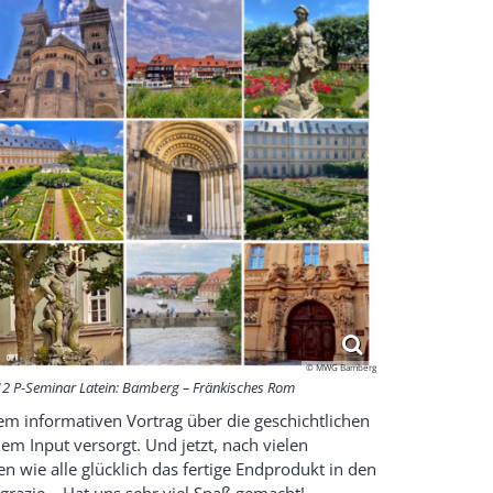
© MWG Bamberg
2 P-Seminar Latein: Bamberg – Fränkisches Rom
inem informativen Vortrag über die geschichtlichen
 Input versorgt. Und jetzt, nach vielen
n wie alle glücklich das fertige Endprodukt in den
razie – Hat uns sehr viel Spaß gemacht!