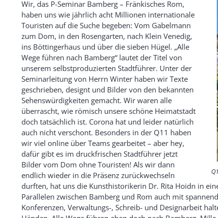
Wir, das P-Seminar Bamberg – Fränkisches Rom,
haben uns wie jährlich acht Millionen internationale
Touristen auf die Suche begeben: Vom Gabelmann
zum Dom, in den Rosengarten, nach Klein Venedig,
ins Böttingerhaus und über die sieben Hügel. „Alle
Wege führen nach Bamberg“ lautet der Titel von
unserem selbstproduzierten Stadtführer. Unter der
Seminarleitung von Herrn Winter haben wir Texte
geschrieben, designt und Bilder von den bekannten
Sehenswürdigkeiten gemacht. Wir waren alle
überrascht, wie römisch unsere schöne Heimatstadt
doch tatsächlich ist. Corona hat und leider natürlich
auch nicht verschont. Besonders in der Q11 haben
wir viel online über Teams gearbeitet – aber hey,
dafür gibt es im druckfrischen Stadtführer jetzt
Bilder vom Dom ohne Touristen! Als wir dann
Q1
endlich wieder in die Präsenz zurückwechseln
durften, hat uns die Kunsthistorikerin Dr. Rita Hoidn in e
Parallelen zwischen Bamberg und Rom auch mit spannendem
Konferenzen, Verwaltungs-, Schreib- und Designarbeit halte
Händen. Alle Wege führen eben doch nach Bamberg. Mille g