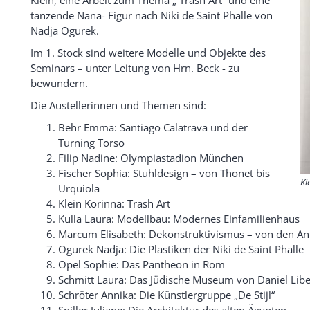
tanzende Nana- Figur nach Niki de Saint Phalle von
Nadja Ogurek.
Im 1. Stock sind weitere Modelle und Objekte des
Seminars – unter Leitung von Hrn. Beck - zu
bewundern.
Die Austellerinnen und Themen sind:
Behr Emma: Santiago Calatrava und der
Turning Torso
Filip Nadine: Olympiastadion München
Fischer Sophia: Stuhldesign – von Thonet bis
Kl
Urquiola
Klein Korinna: Trash Art
Kulla Laura: Modellbau: Modernes Einfamilienhaus
Marcum Elisabeth: Dekonstruktivismus – von den An
Ogurek Nadja: Die Plastiken der Niki de Saint Phalle
Opel Sophie: Das Pantheon in Rom
Schmitt Laura: Das Jüdische Museum von Daniel Lib
Schröter Annika: Die Künstlergruppe „De Stijl“
Spiller Juliane: Die Architektur des alten Ägypten