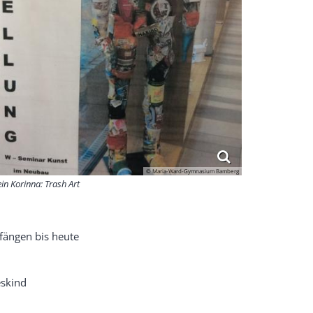
© Maria-Ward-Gymnasium Bamberg
ein Korinna: Trash Art
fängen bis heute
eskind