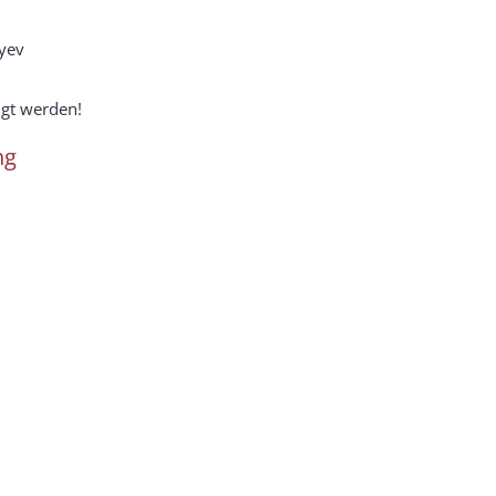
iyev
igt werden!
ng