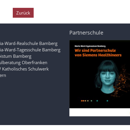
Zurück
Partnerschule
ia-Ward-Realschule Bamberg
ia-Ward-Tagesschule Bamberg
bistum Bamberg
ulberatung Oberfranken
 Katholisches Schulwerk
ern