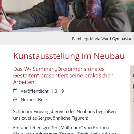
Bamberg, Maria-Ward-Gymnasium
Kunstausstellung im Neubau
Das W- Seminar „Dreidimensionales
Gestalten“ präsentiert seine praktischen
Arbeiten!
Datum:
Veröffentlicht: 1.3.19
Von:
Norbert Beck
Schon im Eingangsbereich des Neubaus begrüßen
uns zwei außergewöhnliche Figuren:
Ein überlebensgroßer „Müllmann“ von Korinna
Klein, eine Arbeit zum Thema „ Trash Art“ und eine