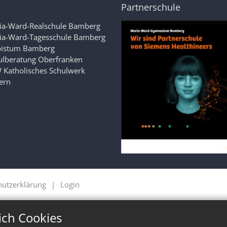
Partnerschule
ia-Ward-Realschule Bamberg
ia-Ward-Tagesschule Bamberg
bistum Bamberg
ulberatung Oberfranken
 Katholisches Schulwerk
ern
hutzerklärung
Login
ich Cookies