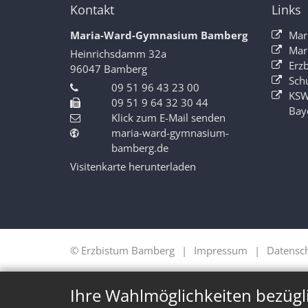
Kontakt
Links
Maria-Ward-Gymnasium Bamberg
Mar
Mar
Heinrichsdamm 32a
Erz
96047
Bamberg
Sch
09 51 96 43 23 00
KSW
09 51 9 64 32 30 44
Bay
Klick zum E-Mail senden
maria-ward-gymnasium-
bamberg.de
Visitenkarte herunterladen
© Erzbistum Bamberg
Impressum
Datensc
Ihre Wahlmöglichkeiten bezügl