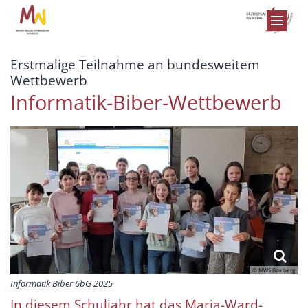
Zum Inhalt springen
Erstmalige Teilnahme an bundesweitem
:
Wettbewerb
Informatik-Biber-Wettbewerb
© MWS Bamberg
Informatik Biber 6bG 2025
In diesem Schuljahr hat das Maria-Ward-