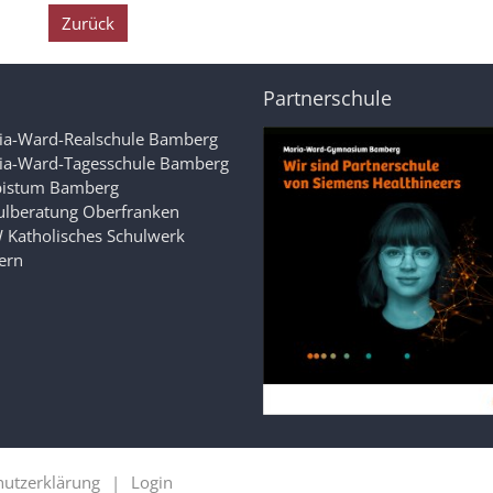
Zurück
Partnerschule
ia-Ward-Realschule Bamberg
ia-Ward-Tagesschule Bamberg
bistum Bamberg
ulberatung Oberfranken
 Katholisches Schulwerk
ern
hutzerklärung
Login