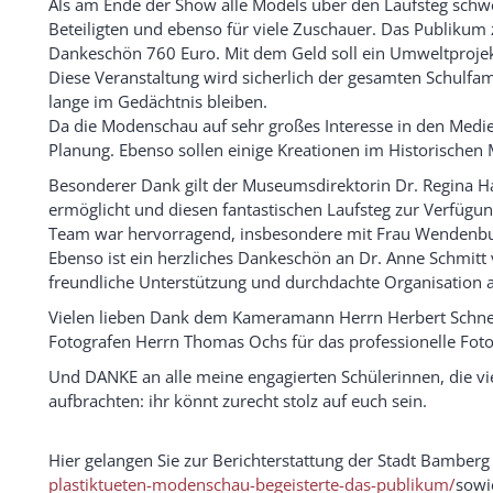
Als am Ende der Show alle Models über den Laufsteg schwe
Beteiligten und ebenso für viele Zuschauer. Das Publikum z
Dankeschön 760 Euro. Mit dem Geld soll ein Umweltprojek
Diese Veranstaltung wird sicherlich der gesamten Schulfa
lange im Gedächtnis bleiben.
Da die Modenschau auf sehr großes Interesse in den Medien
Planung. Ebenso sollen einige Kreationen im Historische
Besonderer Dank gilt der Museumsdirektorin Dr. Regina H
ermöglicht und diesen fantastischen Laufsteg zur Verfügu
Team war hervorragend, insbesondere mit Frau Wendenbu
Ebenso ist ein herzliches Dankeschön an Dr. Anne Schmitt 
freundliche Unterstützung und durchdachte Organisation 
Vielen lieben Dank dem Kameramann Herrn Herbert Schneid
Fotografen Herrn Thomas Ochs für das professionelle Fot
Und DANKE an alle meine engagierten Schülerinnen, die vie
aufbrachten: ihr könnt zurecht stolz auf euch sein.
Hier gelangen Sie zur Berichterstattung der Stadt Bamber
plastiktueten-modenschau-begeisterte-das-publikum/
sowi