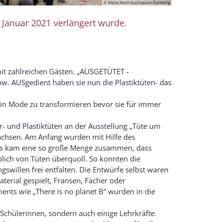
© Maria-Ward-Gymnasium Bamberg
 Januar 2021 verlängert wurde.
 mit zahlreichen Gästen. „AUSGETÜTET -
ow. AUSgedient haben sie nun die Plastiktüten- das
ie in Mode zu transformieren bevor sie für immer
r- und Plastiktüten an der Ausstellung „Tüte um
wachsen. Am Anfang wurden mit Hilfe des
Es kam eine so große Menge zusammen, dass
lich von Tüten überquoll. So konnten die
swillen frei entfalten. Die Entwürfe selbst waren
aterial gespielt, Fransen, Fächer oder
ents wie „There is no planet B“ wurden in die
 Schülerinnen, sondern auch einige Lehrkräfte.