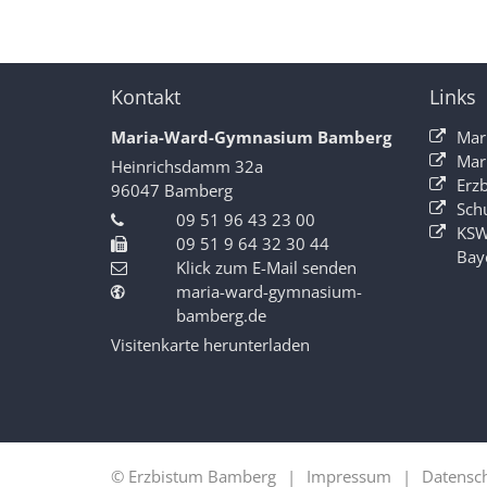
Kontakt
Links
Maria-Ward-Gymnasium Bamberg
Mar
Mar
Heinrichsdamm 32a
Erz
96047
Bamberg
Sch
09 51 96 43 23 00
KSW
09 51 9 64 32 30 44
Bay
Klick zum E-Mail senden
maria-ward-gymnasium-
bamberg.de
Visitenkarte herunterladen
© Erzbistum Bamberg
Impressum
Datensc