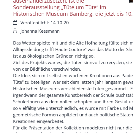
auseinanderzusetzen, ist die
Sonderausstellung „Tüte um Tüte“ im
Historischen Museum Bamberg, die jetzt bis 10.
Datum:
Veröffentlicht: 14.10.20
Von:
Johanna Keesmann
Das Wetter spielte mit und die Alte Hofhaltung füllte sich
Alltagskleidung trifft Haute Couture“ war das Motto der Sh
ist aus ökologischen Gründen richtig so.
Ziel des Projekts war es, die Tüten sinnvoll zu recyclen, s
von der Bildfläche verschwinden.
Die Idee, sich mit selbst entworfenen Kreationen aus Papie
Tüte“ zu beteiligen, war seit dem letzten Jahr langsam ge
Historischen Museums verschiedenste Tüten gesammelt. 
irgendwann der gesamte Kunstbereich der Schule buchstäb
Schülerinnen aus dem Vollen schöpfen und ihren Gestaltung
so vielfältig wie unterschiedlich, es wurde mit Farbe und M
geometrische Formen appliziert und auch politische Statem
Kreationen eingearbeitet.
Für die Präsentation der Kollektion modelten nicht nur die