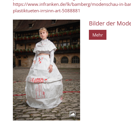
https://www.infranken.de/lk/bamberg/modenschau-in-bam
plastiktueten-irrsinn-art-5088881
Bilder der Mod
Mehr