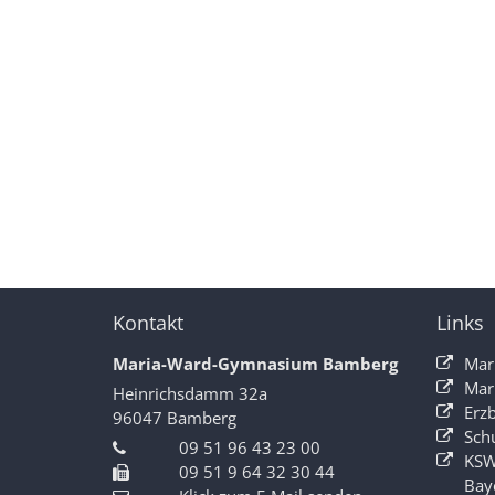
Kontakt
Links
Maria-Ward-Gymnasium Bamberg
Mar
Mar
Heinrichsdamm 32a
Erz
96047
Bamberg
Sch
09 51 96 43 23 00
KSW
09 51 9 64 32 30 44
Bay