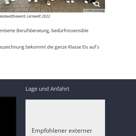
© MWG Bamberg
akatwettbewerb Lernwelt 2022
entierte Berufsberatung, bedürfnissensible
uszeichnung bekommt die ganze Klasse Eis auf´s
Lage und Anfahrt
Empfohlener externer