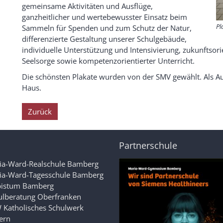
gemeinsame Aktivitäten und Ausflüge,
ganzheitlicher und wertebewusster Einsatz beim
Pl
Sammeln für Spenden und zum Schutz der Natur,
differenzierte Gestaltung unserer Schulgebäude,
individuelle Unterstützung und Intensivierung, zukunftsori
Seelsorge sowie kompetenzorientierter Unterricht.
Die schönsten Plakate wurden von der SMV gewählt. Als A
Haus.
Zurück
Partnerschule
ia-Ward-Realschule Bamberg
ia-Ward-Tagesschule Bamberg
bistum Bamberg
ulberatung Oberfranken
 Katholisches Schulwerk
ern