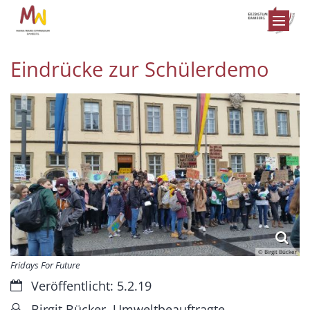
Zum Inhalt springen
Eindrücke zur Schülerdemo
© Birgit Bücker
Fridays For Future
Datum:
Veröffentlicht: 5.2.19
Von:
Birgit Bücker, Umweltbeauftragte