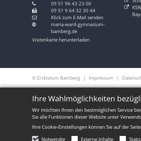
Sch
09 51 96 43 23 00
KSW
09 51 9 64 32 30 44
Bay
Klick zum E-Mail senden
maria-ward-gymnasium-
bamberg.de
Visitenkarte herunterladen
© Erzbistum Bamberg
Impressum
Datensc
Ihre Wahlmöglichkeiten bezügl
Wir möchten Ihnen den bestmöglichen Service bie
Sie alle Funktionen dieser Website unter Verwend
Ihre Cookie-Einstellungen können Sie auf der Seit
Notwendig
Externe Inhalte
Stati