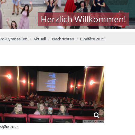
Herzlich Willkommen!
ard-Gymnasium
Aktuell
Nachrichten
Cinéfête 2025
© MWG Bamberg
néfête 2025