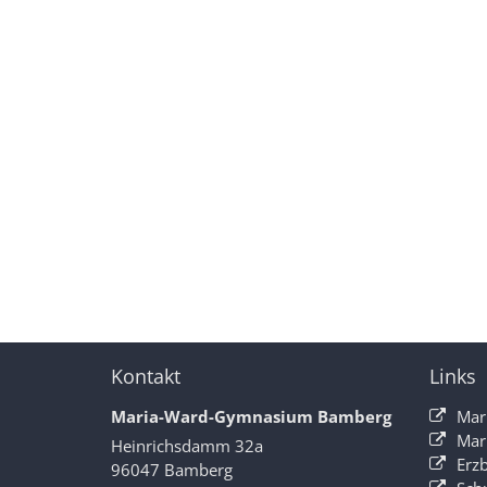
Kontakt
Links
Maria-Ward-Gymnasium Bamberg
Mar
Mar
Heinrichsdamm 32a
Erz
96047
Bamberg