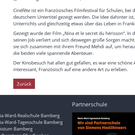
Cinéfête ist ein französisches Filmfestival für Schulen, be
deutschem Untertitel gezeigt werden. Die Idee dahinter ist
Unterrichts und gleichzeitig etwas über das Leben in Frankr
Gezeigt wurde der Film „Nina et le secret du hérisson“. In
seinen Job verliert und sich deswegen große Sorgen macht.
sie sich zusammen mit ihrem Freund Mehdi auf, um herausz
die beiden viele spannende Abenteuer.
Der Kinobesuch hat allen gut gefallen, es war eine schön
interessant, Französisch auf eine andere Art zu erleben.
Zurück
Partnerschule
ia-Ward-Realschule Bamberg
ia-Ward-Tagesschule Bamberg
bistum Bamberg