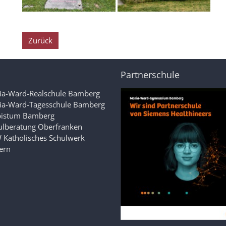
Zurück
Partnerschule
ia-Ward-Realschule Bamberg
ia-Ward-Tagesschule Bamberg
bistum Bamberg
ulberatung Oberfranken
 Katholisches Schulwerk
ern