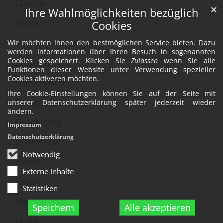
Chemie
✕
Ihre Wahlmöglichkeiten bezüglich
Deutsch
Cookies
Deutsch als Zweitsprache
Wir möchten Ihnen den bestmöglichen Service bieten. Dazu
werden Informationen über Ihren Besuch in sogenannten
Cookies gespeichert. Klicken Sie
Zulassen
wenn Sie alle
Englisch
Funktionen dieser Website unter Verwendung spezieller
Cookies aktiveren möchten.
Französisch
Ihre Cookie-Einstellungen können Sie auf der Seite mit
Geographie
unserer Datenschutzerklärung später jederzeit wieder
ändern.
Geschichte
Impressum
Datenschutzerklärung
Informatik
Notwendig
Kunst
Externe Inhalte
Latein
Statistiken
Mathematik
Speichern
Alle akzeptieren
Musik