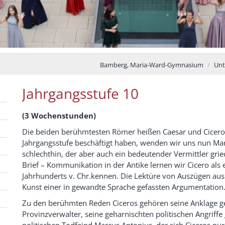
Bamberg, Maria-Ward-Gymnasium
Unt
Jahrgangsstufe 10
(3 Wochenstunden)
Die beiden berühmtesten Römer heißen Caesar und Cicero.
Jahrgangsstufe beschäftigt haben, wenden wir uns nun Ma
schlechthin, der aber auch ein bedeutender Vermittler gri
Brief – Kommunikation in der Antike lernen wir Cicero als 
Jahrhunderts v. Chr.kennen. Die Lektüre von Auszügen au
Kunst einer in gewandte Sprache gefassten Argumentation
Zu den berühmten Reden Ciceros gehören seine Anklage g
Provinzverwalter, seine geharnischten politischen Angriff
politischen Todfeind Marcus Antonius, der sich Ciceros nu