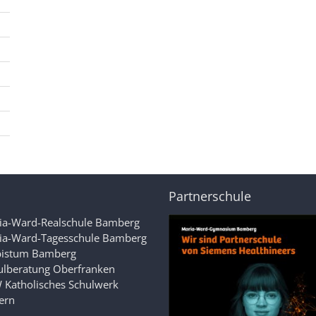
Partnerschule
ia-Ward-Realschule Bamberg
ia-Ward-Tagesschule Bamberg
bistum Bamberg
ulberatung Oberfranken
 Katholisches Schulwerk
ern