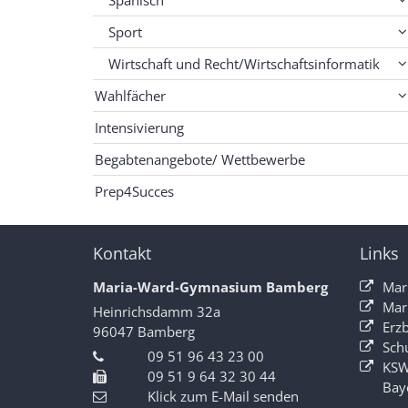
Sport
Wirtschaft und Recht/Wirtschaftsinformatik
Wahlfächer
Intensivierung
Begabtenangebote/ Wettbewerbe
Prep4Succes
Kontakt
Links
Maria-Ward-Gymnasium Bamberg
Mar
Mar
Heinrichsdamm 32a
Erz
96047
Bamberg
Sch
09 51 96 43 23 00
KSW
09 51 9 64 32 30 44
Bay
Klick zum E-Mail senden