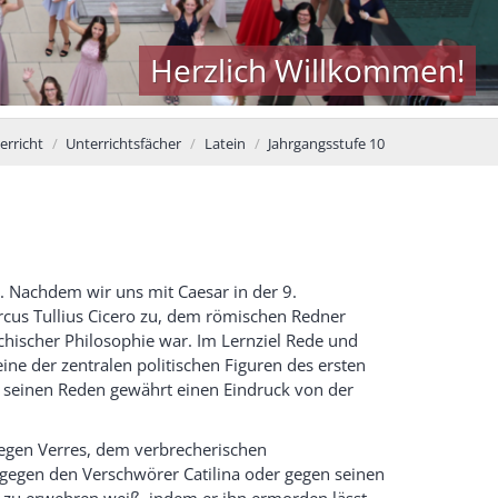
Herzlich Willkommen!
erricht
Unterrichtsfächer
Latein
Jahrgangsstufe 10
 Nachdem wir uns mit Caesar in der 9.
rcus Tullius Cicero zu, dem römischen Redner
echischer Philosophie war. Im Lernziel Rede und
eine der zentralen politischen Figuren des ersten
s seinen Reden gewährt einen Eindruck von der
.
egen Verres, dem verbrecherischen
e gegen den Verschwörer Catilina oder gegen seinen
r zu erwehren weiß, indem er ihn ermorden lässt.