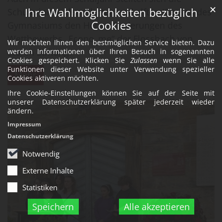
✕
Ihre Wahlmöglichkeiten bezüglich
Schülerinnen der zehnten und elften Klassen des
Cookies
Gymnasiums den Herausforderungen des
Wettbewerbs „Econo_me“ der Flossbach von
Wir möchten Ihnen den bestmöglichen Service bieten. Dazu
Storch Stiftung.
werden Informationen über Ihren Besuch in sogenannten
Cookies gespeichert. Klicken Sie
Zulassen
wenn Sie alle
Funktionen dieser Website unter Verwendung spezieller
Mehr
Cookies aktiveren möchten.
Ihre Cookie-Einstellungen können Sie auf der Seite mit
unserer Datenschutzerklärung später jederzeit wieder
ändern.
Impressum
Datenschutzerklärung
Notwendig
Externe Inhalte
Statistiken
Speichern
Alle akzeptieren