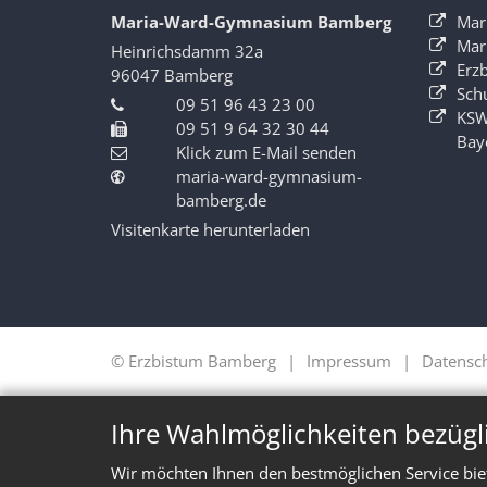
Maria-Ward-Gymnasium Bamberg
Mar
Mar
Heinrichsdamm 32a
Erz
96047
Bamberg
Sch
09 51 96 43 23 00
KSW
09 51 9 64 32 30 44
Bay
Klick zum E-Mail senden
maria-ward-gymnasium-
bamberg.de
Visitenkarte herunterladen
© Erzbistum Bamberg
Impressum
Datensc
Ihre Wahlmöglichkeiten bezügl
Wir möchten Ihnen den bestmöglichen Service bie