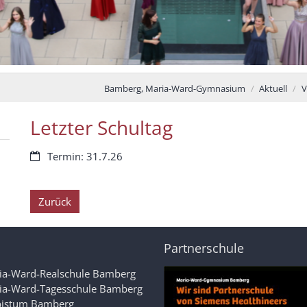
Bamberg, Maria-Ward-Gymnasium
Aktuell
V
Letzter Schultag
Datum:
Termin: 31.7.26
Zurück
Partnerschule
ia-Ward-Realschule Bamberg
ia-Ward-Tagesschule Bamberg
bistum Bamberg