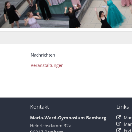
Nachrichten
Veranstaltungen
Kontakt
Links
Maria-Ward-Gymnasium Bamberg
Mar
Mar
Heinrichsdamm 32a
Erz
96047
Bamberg