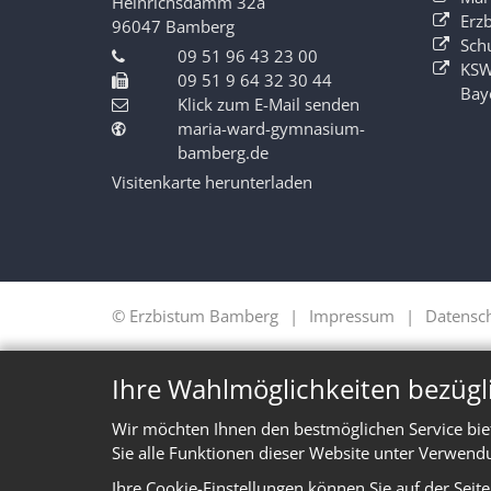
Heinrichsdamm 32a
Erz
96047
Bamberg
Sch
09 51 96 43 23 00
KSW
09 51 9 64 32 30 44
Bay
Klick zum E-Mail senden
maria-ward-gymnasium-
bamberg.de
Visitenkarte herunterladen
© Erzbistum Bamberg
Impressum
Datensc
Ihre Wahlmöglichkeiten bezügl
Wir möchten Ihnen den bestmöglichen Service bie
Sie alle Funktionen dieser Website unter Verwend
Ihre Cookie-Einstellungen können Sie auf der Seit