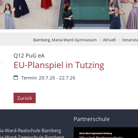
Bamberg, Maria-Ward-Gymnasium
Aktuell
Veranst
:
Q12 PuG eA
EU-Planspiel in Tutzing
Datum:
Termin: 20.7.26 - 22.7.26
Zurück
Partnerschule
ia-Ward-Realschule Bamberg
ia-Ward-Tagesschule Bamberg