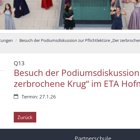
ltungen
Besuch der Podiumsdiskussion zur Pflichtlektüre „Der zerbroche
:
Q13
Besuch der Podiumsdiskussion z
zerbrochene Krug“ im ETA Hof
Datum:
Termin: 27.1.26
Zurück
Partnerschule