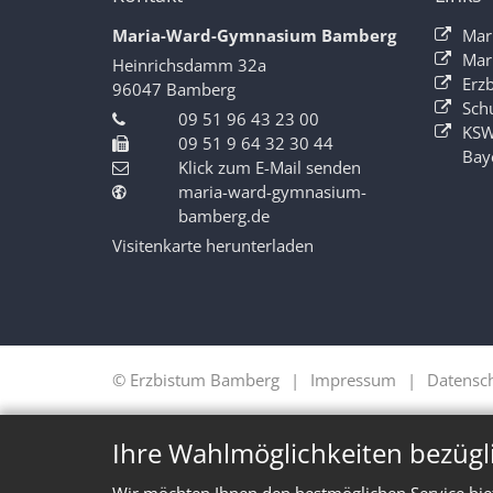
Maria-Ward-Gymnasium Bamberg
Mar
Mar
Heinrichsdamm 32a
Erz
96047
Bamberg
Sch
09 51 96 43 23 00
KSW
09 51 9 64 32 30 44
Bay
Klick zum E-Mail senden
maria-ward-gymnasium-
bamberg.de
Visitenkarte herunterladen
© Erzbistum Bamberg
Impressum
Datensc
Ihre Wahlmöglichkeiten bezügl