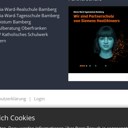
ia-Ward-Realschule Bamberg
ia-Ward-Tagesschule Bamberg
bistum Bamberg
ulberatung Oberfranken
 Katholisches Schulwerk
ern
hutzerklärung
Login
ich Cookies