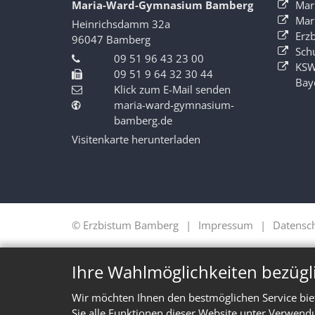
Maria-Ward-Gymnasium Bamberg
Mar
Mar
Heinrichsdamm 32a
Erz
96047
Bamberg
Sch
09 51 96 43 23 00
KSW
09 51 9 64 32 30 44
Bay
Klick zum E-Mail senden
maria-ward-gymnasium-
bamberg.de
Visitenkarte herunterladen
© Erzbistum Bamberg
Impressum
Datensc
Ihre Wahlmöglichkeiten bezügl
Wir möchten Ihnen den bestmöglichen Service bie
Sie alle Funktionen dieser Website unter Verwend