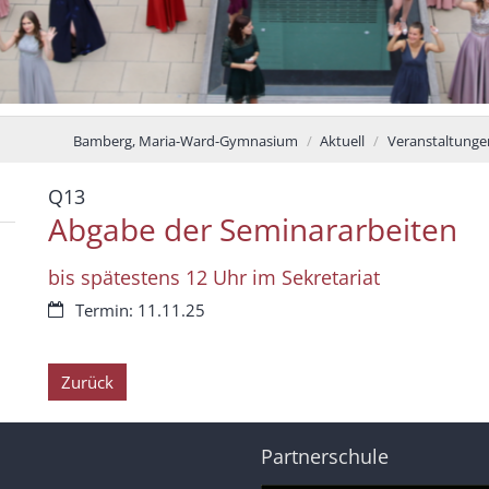
Bamberg, Maria-Ward-Gymnasium
Aktuell
Veranstaltunge
:
Q13
Abgabe der Seminararbeiten
bis spätestens 12 Uhr im Sekretariat
Datum:
Termin: 11.11.25
Zurück
Partnerschule