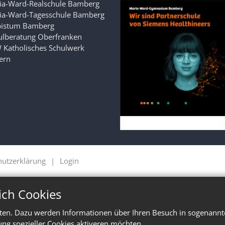
ia-Ward-Realschule Bamberg
ia-Ward-Tagesschule Bamberg
bistum Bamberg
ulberatung Oberfranken
 Katholisches Schulwerk
ern
hutzerklärung
Login
ich Cookies
ten. Dazu werden Informationen über Ihren Besuch in sogenannte
ung spezieller Cookies aktiveren möchten.