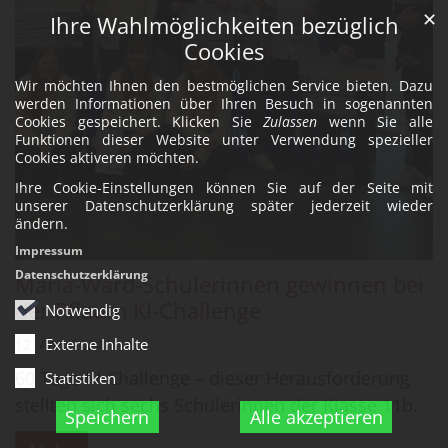
✕
Ihre Wahlmöglichkeiten bezüglich
Cookies
Wir möchten Ihnen den bestmöglichen Service bieten. Dazu
werden Informationen über Ihren Besuch in sogenannten
Cookies gespeichert. Klicken Sie
Zulassen
wenn Sie alle
Funktionen dieser Website unter Verwendung spezieller
Cookies aktiveren möchten.
Ihre Cookie-Einstellungen können Sie auf der Seite mit
unserer Datenschutzerklärung später jederzeit wieder
ändern.
Impressum
Datenschutzerklärung
Maria-Ward-Schülerinnen gewinnen bei
der Pflaum KI-Challenge
Notwendig
Externe Inhalte
12. Apr. 2024
60 Tage KI-Challenge – dieser Herausforderung
Statistiken
stellten sich sechs Schülerinnen der Klasse 11b.
Speichern
Alle akzeptieren