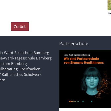
Ri
Zurück
Partnerschule
ia-Ward-Realschule Bamberg
ia-Ward-Tagesschule Bamberg
bistum Bamberg
ulberatung Oberfranken
 Katholisches Schulwerk
ern