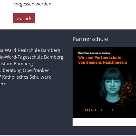
vergessen werden.
Zurück
Partnerschule
ia-Ward-Realschule Bamberg
ia-Ward-Tagesschule Bamberg
bistum Bamberg
ulberatung Oberfranken
 Katholisches Schulwerk
ern