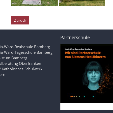
Zurück
Partnerschule
ia-Ward-Realschule Bamberg
ia-Ward-Tagesschule Bamberg
bistum Bamberg
ulberatung Oberfranken
 Katholisches Schulwerk
ern